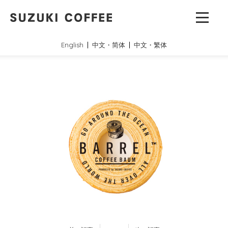
English
中文・简体
中文・繁体