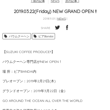
< 前の記事
NEWS
次の記事 >
2019.03.22(Friday) NEW GRAND OPEN !!
2018.11.01 |
NEWS
|
SHARE
バウムクーヘン
ピアBandai
【
SUZUKI COFFEE PRODUCE!!
】
バウムクーヘン専門店が
NEW OPEN
！
場 所：ピア
BANDAI
内
プレオープン：2019
年
2
月
21
日
(
木
)
グランドオープン：2019年3月22日（金）
GO AROUND THE OCEAN ALL OVER THE WORLD