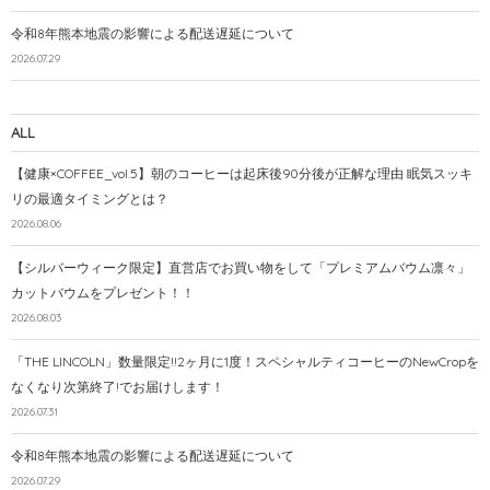
令和8年熊本地震の影響による配送遅延について
2026.07.29
ALL
【健康×COFFEE_vol.5】朝のコーヒーは起床後90分後が正解な理由 眠気スッキ
リの最適タイミングとは？
2026.08.06
【シルバーウィーク限定】直営店でお買い物をして「プレミアムバウム凛々」
カットバウムをプレゼント！！
2026.08.03
「THE LINCOLN」数量限定!!2ヶ月に1度！スペシャルティコーヒーのNewCropを
なくなり次第終了!でお届けします！
2026.07.31
令和8年熊本地震の影響による配送遅延について
2026.07.29