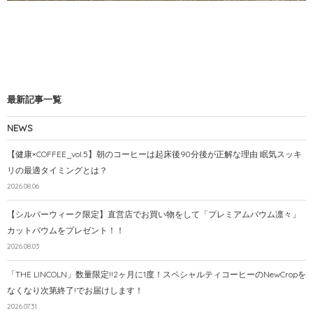
最新記事一覧
NEWS
【健康×COFFEE_vol.5】朝のコーヒーは起床後90分後が正解な理由 眠気スッキ
リの最適タイミングとは？
2026.08.06
【シルバーウィーク限定】直営店でお買い物をして「プレミアムバウム凛々」
カットバウムをプレゼント！！
2026.08.03
「THE LINCOLN」数量限定!!2ヶ月に1度！スペシャルティコーヒーのNewCropを
なくなり次第終了!でお届けします！
2026.07.31