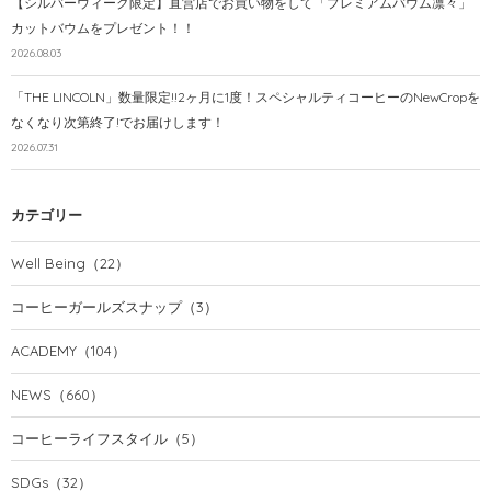
【シルバーウィーク限定】直営店でお買い物をして「プレミアムバウム凛々」
カットバウムをプレゼント！！
2026.08.03
「THE LINCOLN」数量限定!!2ヶ月に1度！スペシャルティコーヒーのNewCropを
なくなり次第終了!でお届けします！
2026.07.31
カテゴリー
Well Being
（22）
コーヒーガールズスナップ
（3）
ACADEMY
（104）
NEWS
（660）
コーヒーライフスタイル
（5）
SDGs
（32）