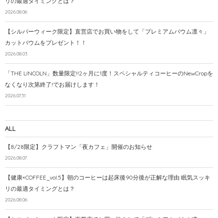
リの最適タイミングとは？
2026.08.06
【シルバーウィーク限定】直営店でお買い物をして「プレミアムバウム凛々」
カットバウムをプレゼント！！
2026.08.03
「THE LINCOLN」数量限定!!2ヶ月に1度！スペシャルティコーヒーのNewCropを
なくなり次第終了!でお届けします！
2026.07.31
ALL
【8/28限定】クラフトマン「夜カフェ」開催のお知らせ
2026.08.07
【健康×COFFEE_vol.5】朝のコーヒーは起床後90分後が正解な理由 眠気スッキ
リの最適タイミングとは？
2026.08.06