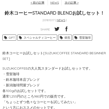
< 前の記事
NEWS
次の記事 >
鈴木コーヒーSTANDARD BLENDお試しセット！
2018.10.17 |
NEWS
|
SHARE
GIFT
スペシャルティコーヒー
焙煎
雪室珈琲
鈴木コーヒーお試しセット[SUZUKICOFFEE STANDARD BEGINNER
SET]
SUZUKICOFFEEの大人気スタンダードお試しセットです。
・雪室珈琲
・鈴木珈琲本店ブレンド
・新潟珈琲問屋ブレンド
各100gのお試しセットです。
通常1,255円のところ980円での販売です。
「ちょっとずつ色々なコーヒーを試してみたい」
という方におススメのセットです。