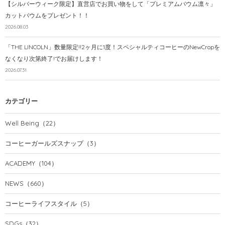
【シルバーウィーク限定】直営店でお買い物をして「プレミアムバウム凛々」
カットバウムをプレゼント！！
2026.08.03
「THE LINCOLN」数量限定!!2ヶ月に1度！スペシャルティコーヒーのNewCropを
なくなり次第終了!でお届けします！
2026.07.31
カテゴリー
Well Being
（22）
コーヒーガールズスナップ
（3）
ACADEMY
（104）
NEWS
（660）
コーヒーライフスタイル
（5）
SDGs
（32）