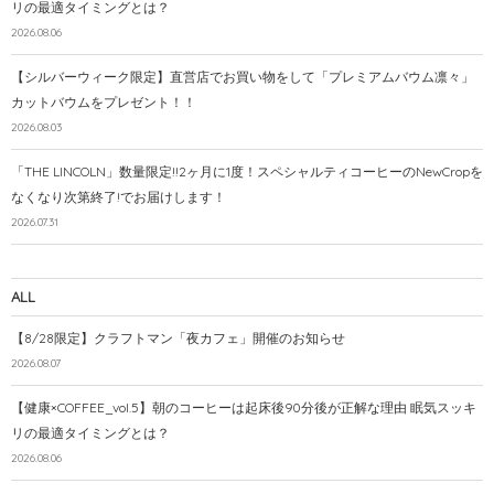
リの最適タイミングとは？
2026.08.06
【シルバーウィーク限定】直営店でお買い物をして「プレミアムバウム凛々」
カットバウムをプレゼント！！
2026.08.03
「THE LINCOLN」数量限定!!2ヶ月に1度！スペシャルティコーヒーのNewCropを
なくなり次第終了!でお届けします！
2026.07.31
ALL
【8/28限定】クラフトマン「夜カフェ」開催のお知らせ
2026.08.07
【健康×COFFEE_vol.5】朝のコーヒーは起床後90分後が正解な理由 眠気スッキ
リの最適タイミングとは？
2026.08.06