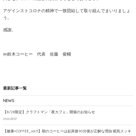
アゲインストコロナの精神で一致団結して取り組んでまいりましょ
う。
感謝。
㈱鈴木コーヒー 代表 佐藤 俊輔
最新記事一覧
NEWS
【8/28限定】クラフトマン「夜カフェ」開催のお知らせ
2026.08.07
【健康×COFFEE_vol.5】朝のコーヒーは起床後90分後が正解な理由 眠気スッキ