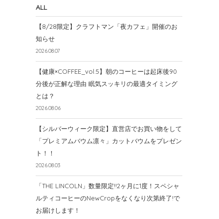
ALL
【8/28限定】クラフトマン「夜カフェ」開催のお
知らせ
2026.08.07
【健康×COFFEE_vol.5】朝のコーヒーは起床後90
分後が正解な理由 眠気スッキリの最適タイミング
とは？
2026.08.06
【シルバーウィーク限定】直営店でお買い物をして
「プレミアムバウム凛々」カットバウムをプレゼン
ト！！
2026.08.03
「THE LINCOLN」数量限定!!2ヶ月に1度！スペシャ
ルティコーヒーのNewCropをなくなり次第終了!で
お届けします！