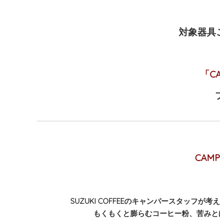
対象器具ご
「C
CAM
SUZUKI COFFEEのキャンパースタッ
もくもくと膨らむコーヒー粉、苦みと