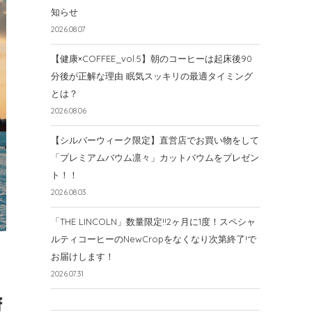
知らせ
2026.08.07
【健康×COFFEE_vol.5】朝のコーヒーは起床後90
分後が正解な理由 眠気スッキリの最適タイミング
とは？
2026.08.06
【シルバーウィーク限定】直営店でお買い物をして
「プレミアムバウム凛々」カットバウムをプレゼン
ト！！
2026.08.03
「THE LINCOLN」数量限定!!2ヶ月に1度！スペシャ
ルティコーヒーのNewCropをなくなり次第終了!で
お届けします！
2026.07.31