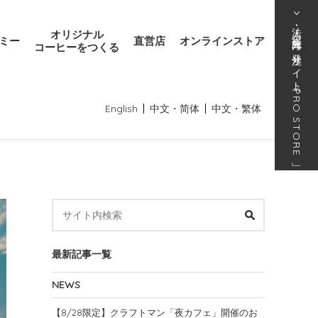
法人･得意先向け発注サイト
オリジナル
ミー
直営店
オンラインストア
コーヒーをつくる
「
PRO STORE
English
中文・简体
中文・繁体
」
最新記事一覧
NEWS
【8/28限定】クラフトマン「夜カフェ」開催のお