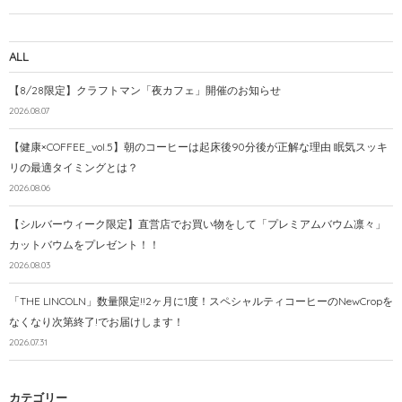
ALL
【8/28限定】クラフトマン「夜カフェ」開催のお知らせ
2026.08.07
【健康×COFFEE_vol.5】朝のコーヒーは起床後90分後が正解な理由 眠気スッキ
リの最適タイミングとは？
2026.08.06
【シルバーウィーク限定】直営店でお買い物をして「プレミアムバウム凛々」
カットバウムをプレゼント！！
2026.08.03
「THE LINCOLN」数量限定!!2ヶ月に1度！スペシャルティコーヒーのNewCropを
なくなり次第終了!でお届けします！
2026.07.31
カテゴリー