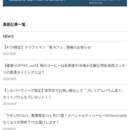
最新記事一覧
NEWS
【8/28限定】クラフトマン「夜カフェ」開催のお知らせ
2026.08.07
【健康×COFFEE_vol.5】朝のコーヒーは起床後90分後が正解な理由 眠気スッキ
リの最適タイミングとは？
2026.08.06
【シルバーウィーク限定】直営店でお買い物をして「プレミアムバウム凛々」
カットバウムをプレゼント！！
2026.08.03
「THE LINCOLN」数量限定!!2ヶ月に1度！スペシャルティコーヒーのNewCropを
なくなり次第終了!でお届けします！
2026.07.31