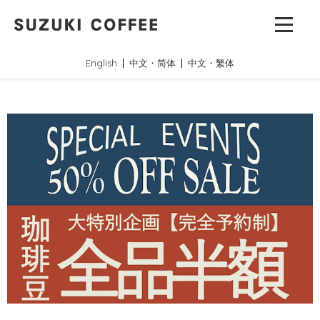
English
中文・简体
中文・繁体