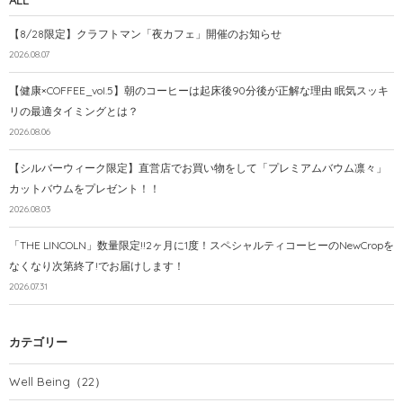
【8/28限定】クラフトマン「夜カフェ」開催のお知らせ
2026.08.07
【健康×COFFEE_vol.5】朝のコーヒーは起床後90分後が正解な理由 眠気スッキ
リの最適タイミングとは？
2026.08.06
【シルバーウィーク限定】直営店でお買い物をして「プレミアムバウム凛々」
カットバウムをプレゼント！！
2026.08.03
「THE LINCOLN」数量限定!!2ヶ月に1度！スペシャルティコーヒーのNewCropを
なくなり次第終了!でお届けします！
2026.07.31
カテゴリー
Well Being
（22）