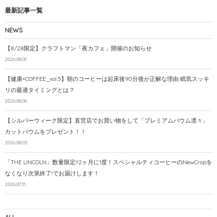
最新記事一覧
NEWS
【8/28限定】クラフトマン「夜カフェ」開催のお知らせ
2026.08.07
【健康×COFFEE_vol.5】朝のコーヒーは起床後90分後が正解な理由 眠気スッキ
リの最適タイミングとは？
2026.08.06
【シルバーウィーク限定】直営店でお買い物をして「プレミアムバウム凛々」
カットバウムをプレゼント！！
2026.08.03
「THE LINCOLN」数量限定!!2ヶ月に1度！スペシャルティコーヒーのNewCropを
なくなり次第終了!でお届けします！
2026.07.31
ALL