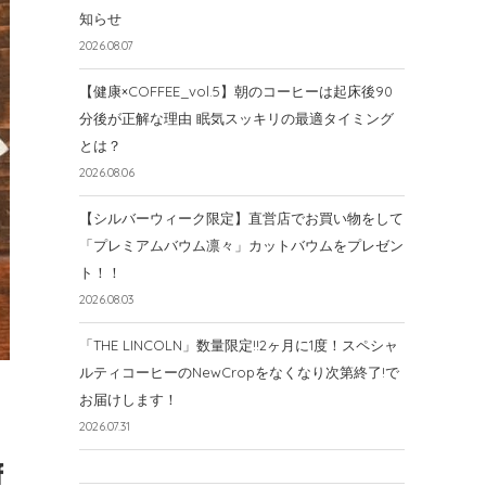
知らせ
2026.08.07
【健康×COFFEE_vol.5】朝のコーヒーは起床後90
分後が正解な理由 眠気スッキリの最適タイミング
とは？
2026.08.06
【シルバーウィーク限定】直営店でお買い物をして
「プレミアムバウム凛々」カットバウムをプレゼン
ト！！
2026.08.03
「THE LINCOLN」数量限定!!2ヶ月に1度！スペシャ
ルティコーヒーのNewCropをなくなり次第終了!で
お届けします！
2026.07.31