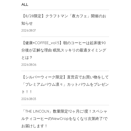
ALL
【8/28限定】クラフトマン「夜カフェ」開催のお
知らせ
2026.08.07
【健康×COFFEE_vol.5】朝のコーヒーは起床後90
分後が正解な理由 眠気スッキリの最適タイミング
とは？
2026.08.06
【シルバーウィーク限定】直営店でお買い物をして
「プレミアムバウム凛々」カットバウムをプレゼン
ト！！
2026.08.03
「THE LINCOLN」数量限定!!2ヶ月に1度！スペシャ
ルティコーヒーのNewCropをなくなり次第終了!で
お届けします！