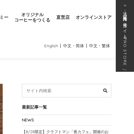
法人･得意先向け発注サイト
オリジナル
ミー
直営店
オンラインストア
コーヒーをつくる
「
PRO STORE
English
中文・简体
中文・繁体
」
最新記事一覧
NEWS
【8/28限定】クラフトマン「夜カフェ」開催のお