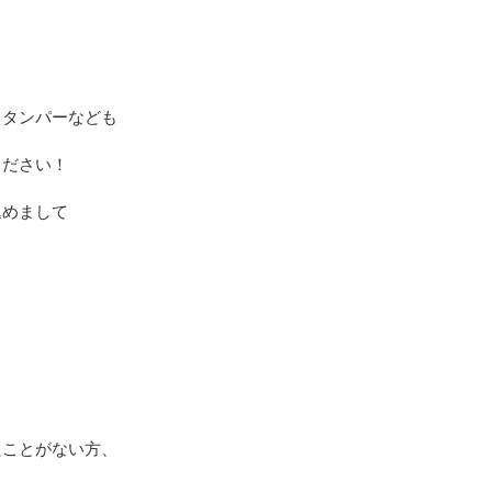
ト
、タンパーなども
ください！
込めまして
たことがない方、