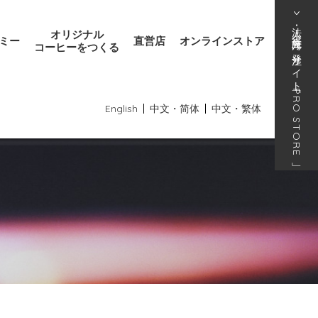
法人･得意先向け発注サイト
オリジナル
ミー
直営店
オンラインストア
コーヒーをつくる
「
PRO STORE
English
中文・简体
中文・繁体
」