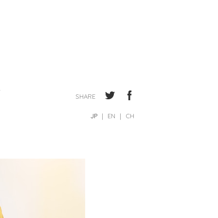
SHARE
JP
｜
EN
｜
CH