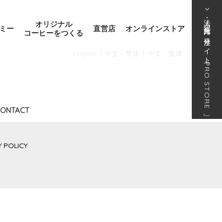
法人･得意先向け発注サイト
オリジナル
ミー
直営店
オンラインストア
コーヒーをつくる
English
中文・简体
中文・繁体
「
PRO STORE
ONTACT
」
Y POLICY