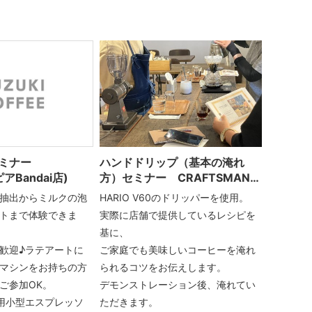
セミナー
ハンドドリップ（基本の淹れ
アBandai店)
方）セミナー CRAFTSMAN
by SUZUKICOFFEE
抽出からミルクの泡
HARIO V60のドリッパーを使用。
トまで体験できま
実際に店舗で提供しているレシピを
基に、
歓迎♪ラテアートに
ご家庭でも美味しいコーヒーを淹れ
マシンをお持ちの方
られるコツをお伝えします。
ご参加OK。
デモンストレーション後、淹れてい
用小型エスプレッソ
ただきます。