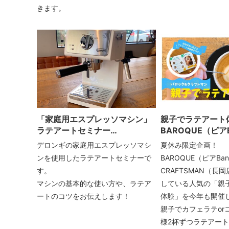
きます。
「家庭用エスプレッソマシン」
親子でラテアー
ラテアートセミナー
BAROQUE（ピアB
BAROQUE（ピアBandai店）
CRAFTSMAN（
デロンギの家庭用エスプレッソマシ
夏休み限定企画！
ンを使用したラテアートセミナーで
BAROQUE（ピアBan
す。
CRAFTSMAN（長
マシンの基本的な使い方や、ラテア
している人気の「親
ートのコツをお伝えします！
体験」を今年も開催
親子でカフェラテor
様2杯ずつラテアー