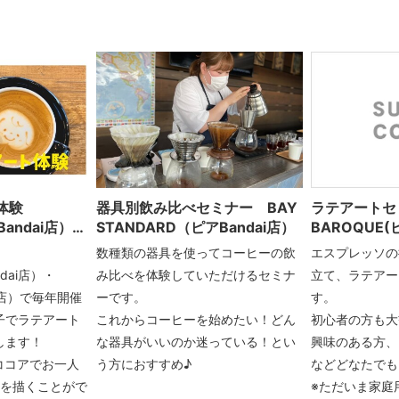
ト体験
器具別飲み比べセミナー BAY
ラテアート
andai店）・
STANDARD（ピアBandai店）
BAROQUE(ピ
長岡店）
数種類の器具を使ってコーヒーの飲
エスプレッソの
dai店）・
み比べを体験していただけるセミナ
立て、ラテアー
岡店）で毎年開催
ーです。
す。
子でラテアート
これからコーヒーを始めたい！どん
初心者の方も大
します！
な器具がいいのか迷っている！とい
興味のある方、
ココアでお一人
う方におすすめ♪
などどなたでも
トを描くことがで
※ただいま家庭