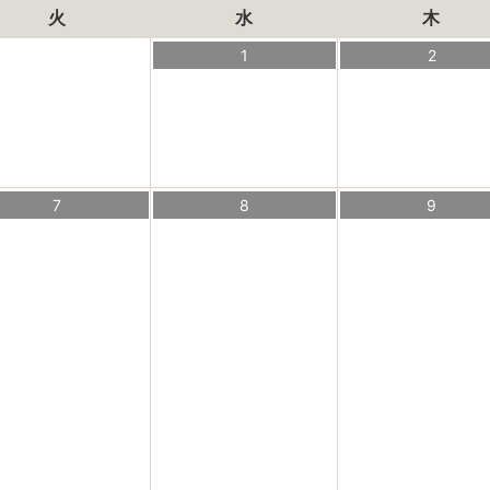
火
水
木
1
2
7
8
9