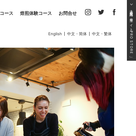
法人・得意先向け発注サイト
コース
焙煎体験コース
お問合せ
「PRO STORE」
English
中文・简体
中文・繁体