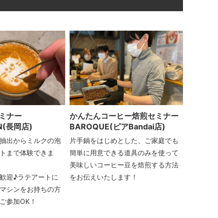
セミナー
かんたんコーヒー焙煎セミナー
N(長岡店)
BAROQUE(ピアBandai店)
抽出からミルクの泡
片手鍋をはじめとした、ご家庭でも
トまで体験できま
簡単に用意できる道具のみを使って
美味しいコーヒー豆を焙煎する方法
歓迎♪ラテアートに
をお伝えいたします！
マシンをお持ちの方
ご参加OK！