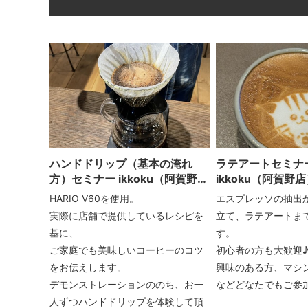
ハンドドリップ（基本の淹れ
ラテアートセミ
方）セミナー ikkoku（阿賀野
ikkoku（阿賀野
店）
HARIO V60を使用。
エスプレッソの抽出
実際に店舗で提供しているレシピを
立て、ラテアートま
基に、
す。
ご家庭でも美味しいコーヒーのコツ
初心者の方も大歓迎
をお伝えします。
興味のある方、マシ
デモンストレーションののち、お一
などどなたでもご参加
人ずつハンドドリップを体験して頂