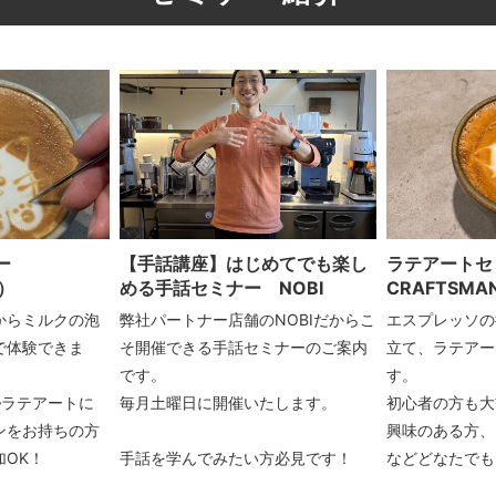
ナー
【手話講座】はじめてでも楽し
ラテアート
店）
める手話セミナー NOBI
CRAFTSMA
からミルクの泡
弊社パートナー店舗のNOBIだからこ
エスプレッソの
で体験できま
そ開催できる手話セミナーのご案内
立て、ラテアー
です。
す。
♪ラテアートに
毎月土曜日に開催いたします。
初心者の方も大
ンをお持ちの方
興味のある方、
OK！
手話を学んでみたい方必見です！
などどなたでも