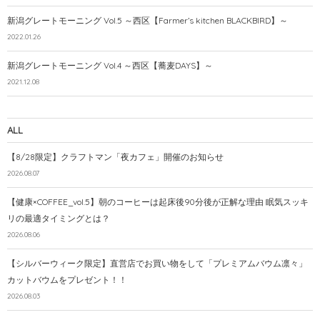
新潟グレートモーニング Vol.5 ～西区【Farmer’s kitchen BLACKBIRD】～
2022.01.26
新潟グレートモーニング Vol.4 ～西区【蕎麦DAYS】～
2021.12.08
ALL
【8/28限定】クラフトマン「夜カフェ」開催のお知らせ
2026.08.07
【健康×COFFEE_vol.5】朝のコーヒーは起床後90分後が正解な理由 眠気スッキ
リの最適タイミングとは？
2026.08.06
【シルバーウィーク限定】直営店でお買い物をして「プレミアムバウム凛々」
カットバウムをプレゼント！！
2026.08.03